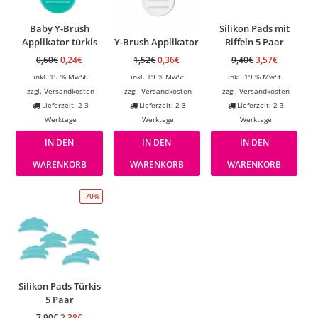
Baby Y-Brush
Silikon Pads mit
Applikator türkis
Y-Brush Applikator
Riffeln 5 Paar
0,60
€
0,24
€
1,52
€
0,36
€
9,40
€
3,57
€
inkl. 19 % MwSt.
inkl. 19 % MwSt.
inkl. 19 % MwSt.
zzgl.
Versandkosten
zzgl.
Versandkosten
zzgl.
Versandkosten
Lieferzeit: 2-3
Lieferzeit: 2-3
Lieferzeit: 2-3
Werktage
Werktage
Werktage
IN DEN
IN DEN
IN DEN
WARENKORB
WARENKORB
WARENKORB
-70%
Silikon Pads Türkis
5 Paar
7,90
€
2,38
€