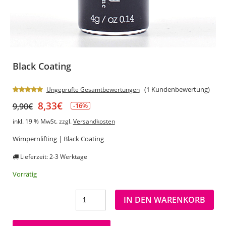
Black Coating
(
1
Kundenbewertung)
Ungeprüfte Gesamtbewertungen
Bewertet
1
8,33
€
9,90
€
-16%
mit
5.00
von 5,
basierend
inkl. 19 % MwSt.
zzgl.
Versandkosten
auf
Kundenbewertung
Wimpernlifting | Black Coating
Lieferzeit: 2-3 Werktage
Vorrätig
IN DEN WARENKORB