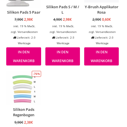
Silikon Pads S / M /
Y-Brush Applikator
Silikon Pads 5 Paar
L
Rosa
7,90
€
2,98
€
4,90
€
2,98
€
2,90
€
0,60
€
inkl. 19 % MwSt.
inkl. 19 % MwSt.
inkl. 19 % MwSt.
zzgl.
Versandkosten
zzgl.
Versandkosten
zzgl.
Versandkosten
Lieferzeit: 2-3
Lieferzeit: 2-3
Lieferzeit: 2-3
Werktage
Werktage
Werktage
IN DEN
IN DEN
IN DEN
WARENKORB
WARENKORB
WARENKORB
-76%
Silikon Pads
Regenbogen
9,90
€
2,38
€