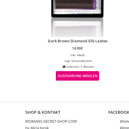
Dark Brown Diamond Silk Lashes
14,90
€
inkl. MwSt.
zzgl.
Versandkosten
Lieferzeit: 3 Wochen
AUSFÜHRUNG WÄHLEN
SHOP & KONTAKT
FACEBOO
WOMANS-SECRET-SHOP.COM
Woman
by Alicja Kesik
Wimp