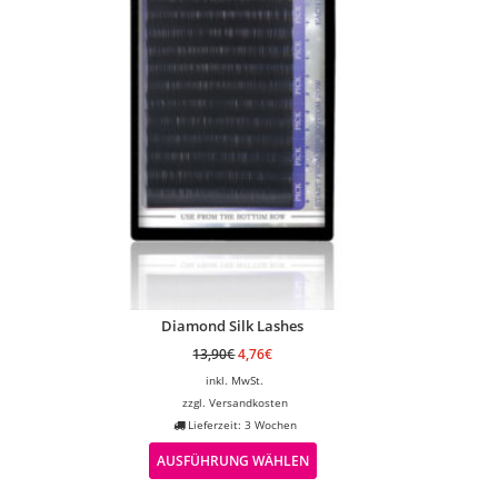
Diamond Silk Lashes
13,90
€
4,76
€
inkl. MwSt.
zzgl.
Versandkosten
Lieferzeit: 3 Wochen
AUSFÜHRUNG WÄHLEN