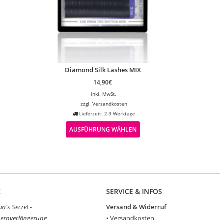
Diamond Silk Lashes MIX
14,90
€
inkl. MwSt.
zzgl.
Versandkosten
Lieferzeit: 2-3 Werktage
AUSFÜHRUNG WÄHLEN
K
SERVICE & INFOS
's Secret -
Versand & Widerruf
ernverlängerung
•
Versandkosten