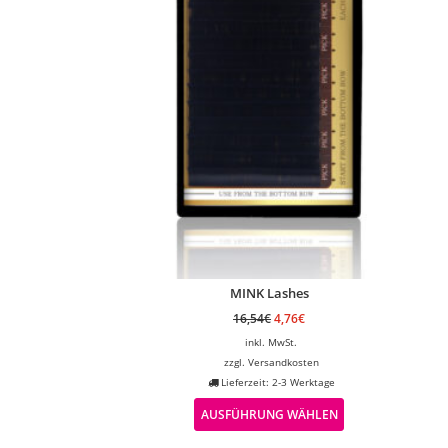
MINK Lashes
16,54
€
4,76
€
inkl. MwSt.
zzgl.
Versandkosten
Lieferzeit: 2-3 Werktage
AUSFÜHRUNG WÄHLEN