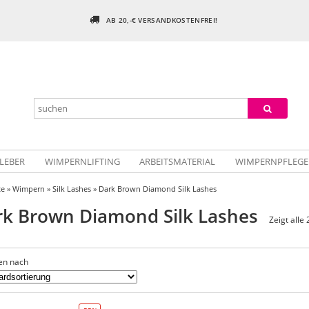
AB 20,-€ VERSANDKOSTENFREI!
LEBER
WIMPERNLIFTING
ARBEITSMATERIAL
WIMPERNPFLEGE
te
»
Wimpern
»
Silk Lashes
» Dark Brown Diamond Silk Lashes
rk Brown Diamond Silk Lashes
Zeigt alle
en nach