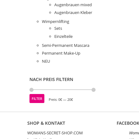
Augenbrauen mixed
Augenbrauen Kleber
Wimpernlifting
Sets
Einzelteile
Semi-Permanent Mascara
Permanent Make-Up
NEU
NACH PREIS FILTERN
Min.
Max.
FILTER
Preis:
0€
—
20€
Preis
Preis
SHOP & KONTAKT
FACEBOO
WOMANS-SECRET-SHOP.COM
Woman