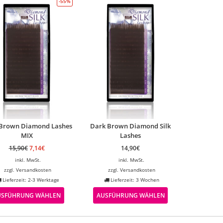
-55%
Brown Diamond Lashes
Dark Brown Diamond Silk
MIX
Lashes
15,90
€
7,14
€
14,90
€
inkl. MwSt.
inkl. MwSt.
zzgl.
Versandkosten
zzgl.
Versandkosten
Lieferzeit: 2-3 Werktage
Lieferzeit: 3 Wochen
USFÜHRUNG WÄHLEN
AUSFÜHRUNG WÄHLEN