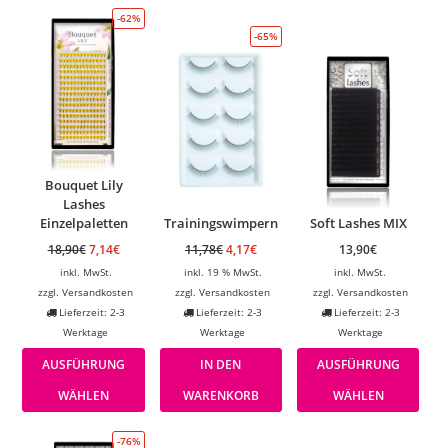
-62%
-65%
Bouquet Lily
Lashes
Einzelpaletten
Trainingswimpern
Soft Lashes MIX
18,90
€
7,14
€
11,78
€
4,17
€
13,90
€
inkl. MwSt.
inkl. 19 % MwSt.
inkl. MwSt.
zzgl.
Versandkosten
zzgl.
Versandkosten
zzgl.
Versandkosten
Lieferzeit: 2-3
Lieferzeit: 2-3
Lieferzeit: 2-3
Werktage
Werktage
Werktage
AUSFÜHRUNG
IN DEN
AUSFÜHRUNG
WÄHLEN
WARENKORB
WÄHLEN
-76%