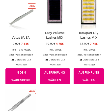
-28%
Easy Volume
Bouquet Lily
Vetus 6A-SA
Lashes MIX
Lashes MIX
9,90
€
7,14
€
19,90
€
4,76
€
18,90
€
7,74
€
inkl. 19 % MwSt.
inkl. MwSt.
inkl. MwSt.
zzgl.
Versandkosten
zzgl.
Versandkosten
zzgl.
Versandkosten
Lieferzeit: 2-3
Lieferzeit: 2-3
Lieferzeit: 2-3
Werktage
Werktage
Werktage
IN DEN
AUSFÜHRUNG
AUSFÜHRUNG
WARENKORB
WÄHLEN
WÄHLEN
-40%