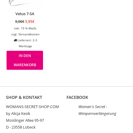
Vetus 7-SA
9,90
€
5,95
€
inkl. 19 % MwSt.
zzgl.
Versandkosten
Lieferzeit: 2-3
Werktage
IN DEN
WARENKORB
SHOP & KONTAKT
FACEBOOK
WOMANS-SECRET-SHOP.COM
Woman's Secret -
by Alicja Kesik
Wimpernverlängerung
Moislinger Allee 95-97
D - 23558 Lübeck