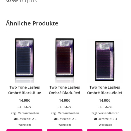
Stärke: 0.10 | 0.15
Ähnliche Produkte
Two Tone Lashes
Two Tone Lashes
Two Tone Lashes
Ombré Black-Blue
Ombré Black-Red
Ombré Black-Violet
14,90
€
14,90
€
14,90
€
inkl. MwSt.
inkl. MwSt.
inkl. MwSt.
zzgl.
Versandkosten
zzgl.
Versandkosten
zzgl.
Versandkosten
Lieferzeit: 2-3
Lieferzeit: 2-3
Lieferzeit: 2-3
Werktage
Werktage
Werktage