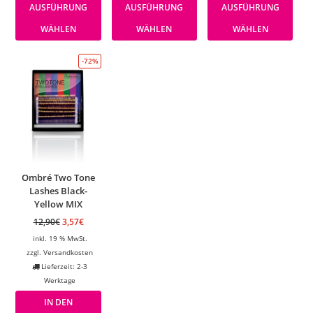
AUSFÜHRUNG
AUSFÜHRUNG
AUSFÜHRUNG
WÄHLEN
WÄHLEN
WÄHLEN
-72%
Ombré Two Tone
Lashes Black-
Yellow MIX
12,90
€
3,57
€
inkl. 19 % MwSt.
zzgl.
Versandkosten
Lieferzeit: 2-3
Werktage
IN DEN