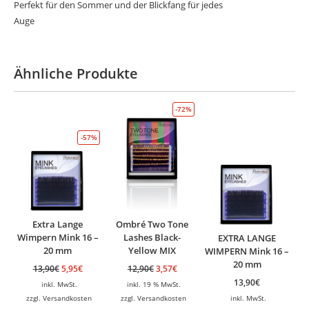
Perfekt für den Sommer und der Blickfang für jedes
Auge
Ähnliche Produkte
-72%
-57%
Extra Lange
Ombré Two Tone
Wimpern Mink 16 –
Lashes Black-
EXTRA LANGE
20 mm
Yellow MIX
WIMPERN Mink 16 –
20 mm
13,90
€
5,95
€
12,90
€
3,57
€
13,90
€
inkl. MwSt.
inkl. 19 % MwSt.
zzgl.
Versandkosten
zzgl.
Versandkosten
inkl. MwSt.