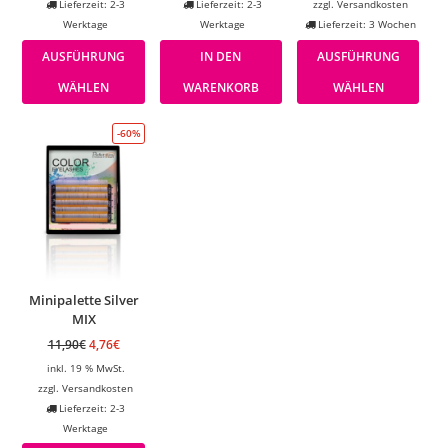
Lieferzeit: 2-3
Lieferzeit: 2-3
zzgl.
Versandkosten
Werktage
Werktage
Lieferzeit: 3 Wochen
AUSFÜHRUNG
IN DEN
AUSFÜHRUNG
WÄHLEN
WARENKORB
WÄHLEN
-60%
Minipalette Silver
MIX
11,90
€
4,76
€
inkl. 19 % MwSt.
zzgl.
Versandkosten
Lieferzeit: 2-3
Werktage