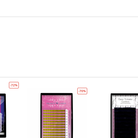
-72%
-70%