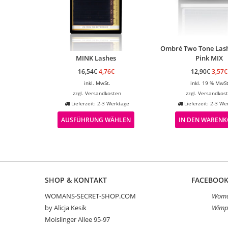
Ombré Two Tone Lash
MINK Lashes
Pink MIX
16,54
€
4,76
€
12,90
€
3,57
€
inkl. MwSt.
inkl. 19 % MwSt
zzgl.
Versandkosten
zzgl.
Versandkos
Lieferzeit: 2-3 Werktage
Lieferzeit: 2-3 We
AUSFÜHRUNG WÄHLEN
IN DEN WAREN
SHOP & KONTAKT
FACEBOO
WOMANS-SECRET-SHOP.COM
Woman
by Alicja Kesik
Wimp
Moislinger Allee 95-97