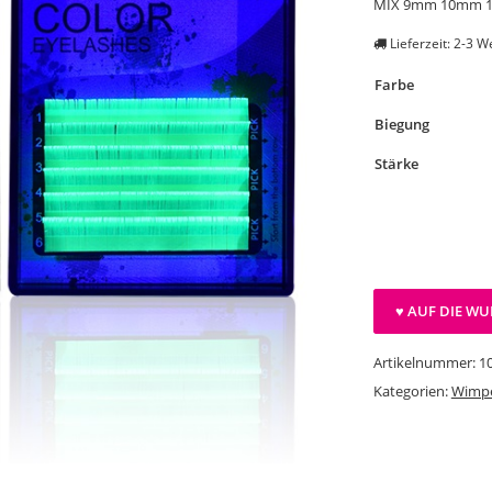
MIX 9mm 10mm 
Lieferzeit: 2-3 
Farbe
Biegung
Stärke
♥ AUF DIE WU
Artikelnummer:
1
Kategorien:
Wimp