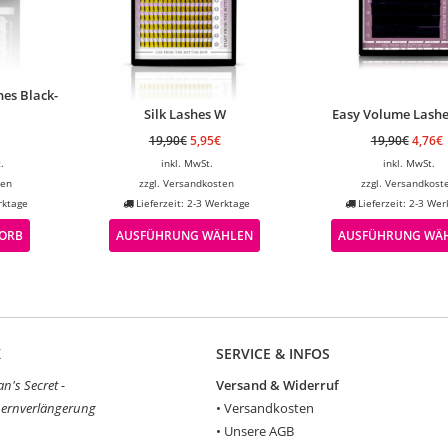
es Black-
Silk Lashes W
Easy Volume Lashe
19,90
€
5,95
€
19,90
€
4,76
€
.
inkl. MwSt.
inkl. MwSt.
ten
zzgl.
Versandkosten
zzgl.
Versandkost
rktage
Lieferzeit: 2-3 Werktage
Lieferzeit: 2-3 Wer
KORB
AUSFÜHRUNG WÄHLEN
AUSFÜHRUNG WÄ
K
SERVICE & INFOS
's Secret -
Versand & Widerruf
ernverlängerung
•
Versandkosten
•
Unsere AGB