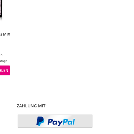
s MIX
en
ktage
HLEN
ZAHLUNG MIT: