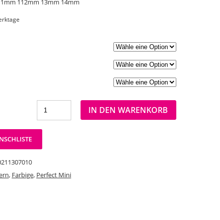
11mm 112mm 13mm 14mm
Werktage
IN DEN WARENKORB
NSCHLISTE
0211307010
ern
,
Farbige
,
Perfect Mini