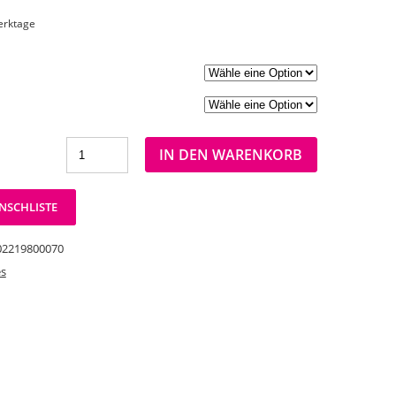
Werktage
IN DEN WARENKORB
NSCHLISTE
02219800070
es