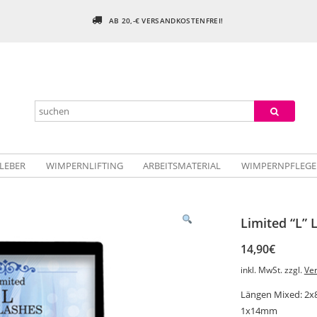
AB 20,-€ VERSANDKOSTENFREI!
LEBER
WIMPERNLIFTING
ARBEITSMATERIAL
WIMPERNPFLEGE
Limited “L” 
14,90
€
inkl. MwSt.
zzgl.
Ve
Längen Mixed: 2
1x14mm