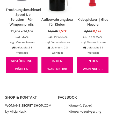
Trocknungsbeschleuniger
| Speed Up
Solution | Für
Aufbewahrungsbox
Klebepickser | Glue
Wimpernprofis
für Kleber
Needle
11,90
€
–
14,16
€
16,54
€
3,57
€
0,50
€
0,12
€
inkl. MwSt.
inkl. 19 % MwSt.
inkl. 19 % MwSt.
zzgl.
Versandkosten
zzgl.
Versandkosten
zzgl.
Versandkosten
Lieferzeit: 2-3
Lieferzeit: 2-3
Lieferzeit: 2-3
Werktage
Werktage
Werktage
AUSFÜHRUNG
IN DEN
IN DEN
WÄHLEN
WARENKORB
WARENKORB
SHOP & KONTAKT
FACEBOOK
WOMANS-SECRET-SHOP.COM
Woman's Secret -
by Alicja Kesik
Wimpernverlängerung