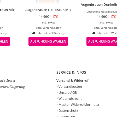
Augenbrauen Dunkelb
braun Mix
Augenbrauen Hellbraun Mix
Ungeprüfte Gesamtbewe
14,90
€
4,17
€
14,90
€
4,17
€
inkl. MwSt.
inkl. MwSt.
ten
zzgl.
Versandkosten
zzgl.
Versandkost
rktage
Lieferzeit: 2-3 Werktage
Lieferzeit: 3 Wo
HLEN
AUSFÜHRUNG WÄHLEN
AUSFÜHRUNG WÄ
K
SERVICE & INFOS
's Secret -
Versand & Widerruf
ernverlängerung
•
Versandkosten
•
Unsere AGB
•
Widerrufsrecht
•
Muster-Widerrufsformular
•
Datenschutz
•
Impressum