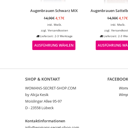
Augenbrauen Schwarz MIX
Augenbrauen Sattel
14,90
€
4,17
€
14,90
€
4,17
€
inkl. MwSt.
inkl. MwSt.
zzgl.
Versandkosten
zzgl.
Versandkos
Lieferzeit: 2-3 Werktage
Lieferzeit: 2-3 We
AUSFÜHRUNG WÄHLEN
AUSFÜHRUNG WÄ
SHOP & KONTAKT
FACEBOO
WOMANS-SECRET-SHOP.COM
Woman
by Alicja Kesik
Wimp
Moislinger Allee 95-97
D - 23558 Lübeck
Kontaktinformationen
info@womans-secret-shop.com