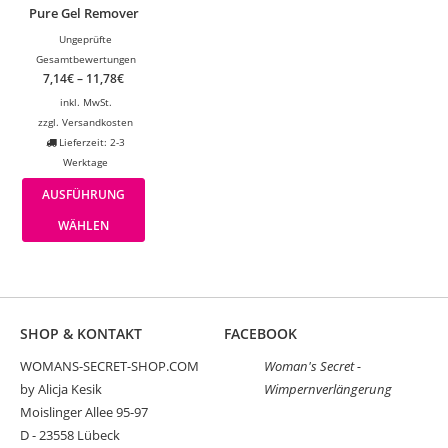
Pure Gel Remover
Ungeprüfte
Gesamtbewertungen
7,14
€
–
11,78
€
inkl. MwSt.
zzgl.
Versandkosten
Lieferzeit: 2-3
Werktage
AUSFÜHRUNG
WÄHLEN
SHOP & KONTAKT
FACEBOOK
WOMANS-SECRET-SHOP.COM
Woman's Secret -
by Alicja Kesik
Wimpernverlängerung
Moislinger Allee 95-97
D - 23558 Lübeck