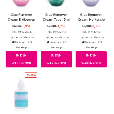
Glue Remover
Glue Remover
Glue Remover
Cream Erdbeeren
Cream Type 15ml
Cream Hortensie
16,90
€
5,95
€
17,90
€
4,76
€
16,90
€
8,33
€
inkl. 19 % MwSt.
inkl. 19 % MwSt.
inkl. 19 % MwSt.
zzgl.
Versandkosten
zzgl.
Versandkosten
zzgl.
Versandkosten
Lieferzeit: 2-3
Lieferzeit: 2-3
Lieferzeit: 2-3
Werktage
Werktage
Werktage
IN DEN
IN DEN
IN DEN
WARENKORB
WARENKORB
WARENKORB
-45-38%