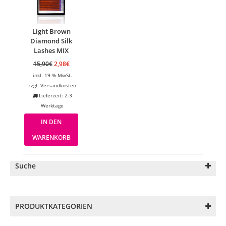
Light Brown
Diamond Silk
Lashes MIX
15,90
€
2,98
€
inkl. 19 % MwSt.
zzgl.
Versandkosten
Lieferzeit: 2-3
Werktage
IN DEN
WARENKORB
Suche
PRODUKTKATEGORIEN