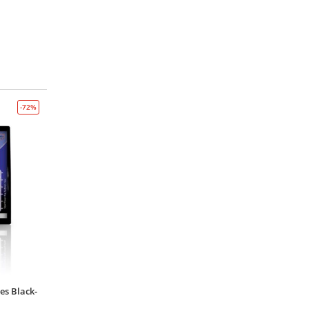
-72%
s Black-