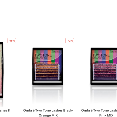
-48%
-72%
shes 8
Ombré Two Tone Lashes Black-
Ombré Two Tone Lashe
Orange MIX
Pink MIX