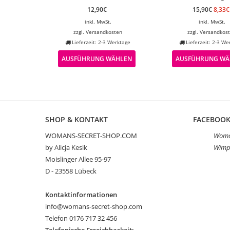
12,90
€
15,90
€
8,33
€
inkl. MwSt.
inkl. MwSt.
zzgl.
Versandkosten
zzgl.
Versandkos
Lieferzeit: 2-3 Werktage
Lieferzeit: 2-3 We
AUSFÜHRUNG WÄHLEN
AUSFÜHRUNG WÄ
SHOP & KONTAKT
FACEBOO
WOMANS-SECRET-SHOP.COM
Woman
by Alicja Kesik
Wimp
Moislinger Allee 95-97
D - 23558 Lübeck
Kontaktinformationen
info@womans-secret-shop.com
Telefon 0176 717 32 456