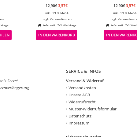
12,90
€
3,57
€
12,90
€
3,57
€
inkl. 19 % MwSt.
inkl. 19 % MwSt.
ten
zzgl.
Versandkosten
zzgl.
Versandkost
rktage
Lieferzeit: 2-3 Werktage
Lieferzeit: 2-3 Wer
HLEN
IN DEN WARENKORB
IN DEN WARENK
K
SERVICE & INFOS
's Secret -
Versand & Widerruf
ernverlängerung
•
Versandkosten
•
Unsere AGB
•
Widerrufsrecht
•
Muster-Widerrufsformular
•
Datenschutz
•
Impressum