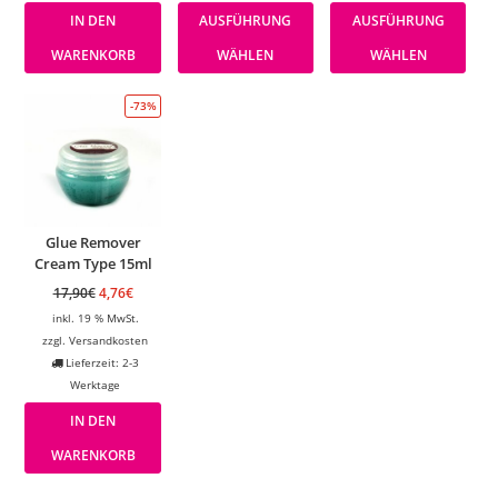
IN DEN
AUSFÜHRUNG
AUSFÜHRUNG
WARENKORB
WÄHLEN
WÄHLEN
-73%
Glue Remover
Cream Type 15ml
17,90
€
4,76
€
inkl. 19 % MwSt.
zzgl.
Versandkosten
Lieferzeit: 2-3
Werktage
IN DEN
WARENKORB