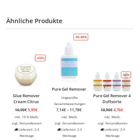
Ähnliche Produkte
-45-38%
-65%
-56%
Pure Gel Remover
Glue Remover
Pure Gel Remover 4
Ungeprüfte
Cream Citrus
Duftsorte
Gesamtbewertungen
16,90
€
5,95
€
7,14
€
–
11,78
€
10,90
€
4,76
€
inkl. 19 % MwSt.
inkl. MwSt.
inkl. MwSt.
zzgl.
Versandkosten
zzgl.
Versandkosten
zzgl.
Versandkosten
Lieferzeit: 2-3
Lieferzeit: 2-3
Lieferzeit: 2-3
Werktage
Werktage
Werktage