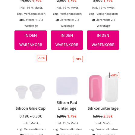
14,90
€
4,76
€
2,90
€
1,79
€
5,90
€
1,79
€
inkl. 19 % MwSt.
inkl. 19 % MwSt.
inkl. 19 % MwSt.
zzgl.
Versandkosten
zzgl.
Versandkosten
zzgl.
Versandkosten
Lieferzeit: 2-3
Lieferzeit: 2-3
Lieferzeit: 2-3
Werktage
Werktage
Werktage
IN DEN
IN DEN
IN DEN
WARENKORB
WARENKORB
WARENKORB
-50%
-70%
-60%
Silicon Pad
Silicon Glue Cup
Unterlage
Silikonunterlage
0,18
€
–
0,30
€
5,90
€
1,79
€
5,90
€
2,38
€
inkl. MwSt.
inkl. 19 % MwSt.
inkl. MwSt.
zzgl.
Versandkosten
zzgl.
Versandkosten
zzgl.
Versandkosten