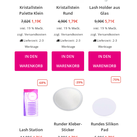
Kristallstein
Kristallstein
Lash Holder aus
Palette Klein
Rund
Glas
7,02
€
1,19
€
4,90
€
1,79
€
9,90
€
5,71
€
inkl. 19 % MwSt.
inkl. 19 % MwSt.
inkl. 19 % MwSt.
zzgl.
Versandkosten
zzgl.
Versandkosten
zzgl.
Versandkosten
Lieferzeit: 2-3
Lieferzeit: 2-3
Lieferzeit: 2-3
Werktage
Werktage
Werktage
IN DEN
IN DEN
IN DEN
WARENKORB
WARENKORB
WARENKORB
-70%
-39%
-68%
Runder Kleber-
Rundes Silikon
Lash Station
Sticker
Pad